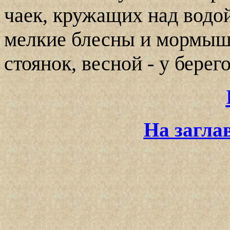
чаек, кружащих над водой
мелкие блесны и мормышк
стоянок, весной - у берего
На загла