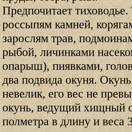
Предпочитает тиховодье. 
россыпям камней, корягам
зарослям трав, подмоинам
рыбой, личинками насеко
опарыш), пиявками, голо
два подвида окуня. Окунь
невелик, его вес не пре
окунь, ведущий хищный о
полметра в длину и веса 